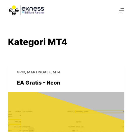
S
k
i
p
t
Kategori
MT4
o
c
o
n
GRID
,
MARTINGALE
,
MT4
t
EA Gratis – Neon
e
n
t