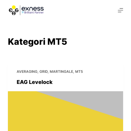
S
k
i
p
t
Kategori
MT5
o
c
o
n
AVERAGING
,
GRID
,
MARTINGALE
,
MT5
t
EAG Levelock
e
n
t