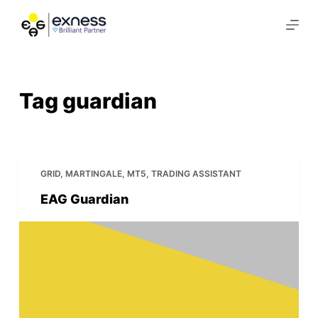
S
k
i
p
t
Tag
guardian
o
c
o
n
GRID
,
MARTINGALE
,
MT5
,
TRADING ASSISTANT
t
EAG Guardian
e
n
t