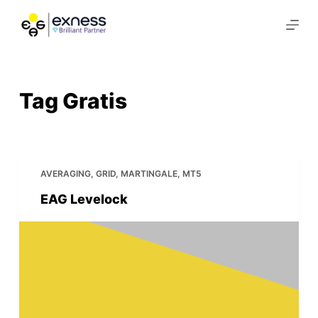
S
k
i
p
t
Tag
Gratis
o
c
o
n
AVERAGING
,
GRID
,
MARTINGALE
,
MT5
t
EAG Levelock
e
n
t